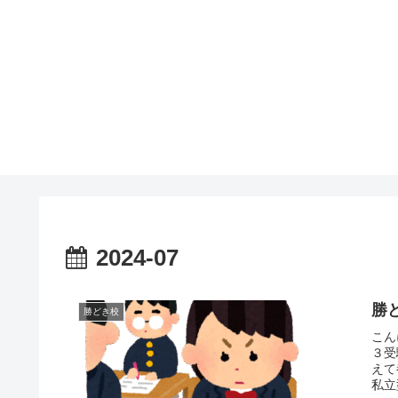
2024-07
勝
勝どき校
こん
３受
えて
私立