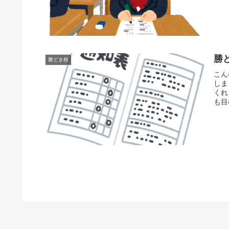
勝
勝どき校
こん
しま
くれ
も目