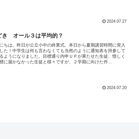
2024.07.27
どき オール３は平均的？
にちは。昨日が公立小中の終業式。本日から夏期講習時間に突入
した！中学生は何も言わなくても当然のように通知表を持参して
るようになりました。目標通り内申ＵＰが果たせた生徒、惜しく
標に届かなかった生徒と様々ですが、２学期に向けた作...
2024.07.20