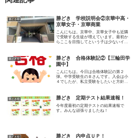
勝どき 学校説明会②京華中高・
勝どき校
京華女子・京華商業
こんにちは。京華中、京華女子中も近隣
で受験する生徒が増えています。最初か
らここを目指してという子は少ないイメ
ージですが、学校見学等を経て併願校に
加える子が多いです。京華中高・京華女
子中高はそれぞれ男子校、女子校です
勝どき 合格体験記②【三輪田学
勝どき校
が、共学校の京華商業高校を...
園中】
こんにちは。今日は合格体験記の第２
弾。中学受験生のＢさんです。入会は小
４でしたが、私立受験をしたいと方針転
換したのは小６の３月でした。残り時間
を考えると４科は難しい。２科目受験に
絞ってもどこまで伸ばせるか…幸い読書
勝どき 定期テスト結果速報！
勝どき校
が好きで国語の成績は良かっ...
今年度最初の定期テストの結果速報で
す。みんな頑張りましたね！
勝どき 内申点ＵＰ！
勝どき校