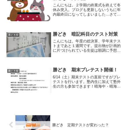
こんにちは。２学期の終業式を終えて冬
休み突入。ブログも更新しないうちに年
内最終日になってしまいました…さて、
中３受験生は仮内申の告知段階で大幅に
ＵＰした生徒も何人かいましたが、１年
生、２年生もご紹介します！中１ Ａさ
ん 英語５ 数学５（キー...
勝どき 暗記科目のテスト対策
勝どき校
こんにちは。年度の総決算、学年末テス
トまであと１週間です。提出物が計画的
に片づけられている生徒は順調に予想問
題の演習を積むことができています。さ
て、テスト前は普段受講していない教科
の対策もお申込みいただいています。特
に多いのは理科。中３受験...
勝どき 期末プレテスト開催！
勝どき校
6/14（土）期末テストの直前ですがプレ
テストを行います。塾内生に加えて塾外
生の方も参加できます！晴海中・晴海西
中・銀座中・佃中生が対象となります。
ご参加お待ちしています！
勝どき 定期テストが変わった？