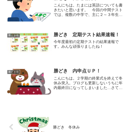
こんにちは。たまには英語についても書
きたいと思います。 今回の中間テスト
では、複数の中学で、主に２～３年生の
英語に“自由英作文”が出題されています。
日本語の文を英訳するのではなく、与え
られたテーマに基づいて、自分で内容を
考えて書く問題です。...
勝どき 定期テスト結果速報！
勝どき校
今年度最初の定期テストの結果速報で
す。みんな頑張りましたね！
勝どき 内申点ＵＰ！
勝どき校
こんにちは。２学期の終業式を終えて冬
休み突入。ブログも更新しないうちに年
内最終日になってしまいました…さて、
中３受験生は仮内申の告知段階で大幅に
ＵＰした生徒も何人かいましたが、１年
生、２年生もご紹介します！中１ Ａさ
ん 英語５ 数学５（キー...
勝どき 冬休み