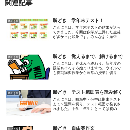
関連記事
勝どき 学年末テスト！
勝どき校
こんにちは。学年末テストの結果が返っ
てきました。今回は数学が上昇した生徒
が多かった印象です。みんなよく頑張り
ました！
☆★☆★☆★☆★☆★☆★☆★☆★☆★
☆★☆★☆★☆★☆★☆★☆★☆★☆★
教室専用ブログ：
勝どき 覚えるまで、解けるまで
勝どき校
☆★☆★☆★☆★☆★☆★☆★☆★...
こんにちは。春休みも終わり、新年度の
授業もそろそろ始まりますね。ウイルで
も春期講習授業から通常の授業に切り替
わっているところです。さて、今年度は
昨年以上に毎授業の確認テスト結果を追
求します。習熟度や目標得点によって問
題レベルや合格基準は異な...
勝どき テスト範囲表を読み解く
勝どき校
こんにちは。晴海中・佃中は期末テスト
まで２週間を切り、テスト範囲が発表さ
れました。中学１年生にとっては初のテ
ストとなりますね。さて、テスト範囲表
が配られたら注意すべき点が３つありま
す。①提出物・提出期限期限に遅れると
受け取ってもらえない、受...
勝どき 自由英作文
勝どき校