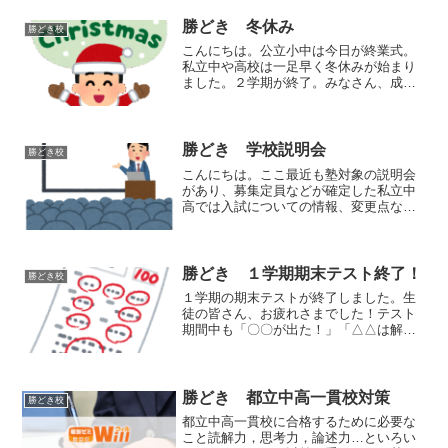
案内しておりますが、勝どき校では、小
学生にも４回のお試し授業...
勝どき 冬休み
勝どき校
こんにちは。公立小中は今日が終業式。
私立中や高校は一足早く冬休みが始まり
ました。２学期が終了。みなさん、成績
は上がりましたか？テストの点数だけで
はなく、小テストや提出物、作品や発表
の評価…、様々な観点で成績が付けられ
ます。細かく分析して３学...
勝どき 学校説明会
勝どき校
こんにちは。ここ最近も塾対象の説明会
があり、募集定員などが確定した私立中
高では入試についての情報、変更点など
が発表されます。一昨年、昨年はオンラ
インでの説明会に留まる学校が大半でし
たが、今年は対面型の説明会を再開して
います。私も実際に学校ま...
勝どき １学期期末テスト終了！
勝どき校
１学期の期末テストが終了しました。生
徒の皆さん、お疲れさまでした！テスト
期間中も「〇〇が出た！」「△△は解け
た！」「××は難しかった！」との声が多
数上がっていたので、結果を期待しなが
ら返却されるのを待っていました。事前
に共有した目標得点を達...
勝どき 都立中高一貫校対策
勝どき校
都立中高一貫校に合格するために必要な
こと読解力，思考力，論述力…といろい