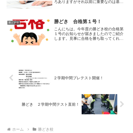
ろありますがそれ以前に重要なのは基礎
学力。基礎学力を甘くみている人が多い
ようですが（読解力、思考力、論述力が
ないのも基礎学力不足のケースが多い）
今年Will勝どき校で都...
勝どき 合格第１号！
勝どき校
こんにちは。今年度の勝どき校の合格第
１号のお知らせが届きましたのでご紹介
します。見事に合格を勝ち取ってくれた
のは千葉日大一中に合格したＡくん。千
葉県の私立中学は第一志望の受験区分限
定で12月に行われます。2/1に解禁になる
東京・神奈川より一...
２学期中間プレテスト開催！
勝どき ２学期中間テスト直前！
ホーム
勝どき校