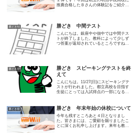
推薦合格したＢさんの体験記をご紹介し
ます。各科目とも自ら興味を持ち、勉強
を楽しんで過ごしたような印象がありま
す。見えない所では、苦痛の耐えながら
努力した部分も多いとは思...
勝どき 中間テスト
勝どき校
こんにちは。銀座中や佃中では中間テス
トが終了しました。教科によって少しず
つ答案が返却されているところですね。
生徒のみなさん、結果はどうでした
か？？ ウイルではテスト直後の授業で
解き直しを行います。間違えた問題を全
部、ということではなく、個人...
勝どき スピーキングテストを終
勝どき校
えて
こんにちは。11/27(日)にスピーキングテ
ストが行われました。都立高校を目指す
生徒にとっては入試得点の一部になる大
事なテストなので、都立受験生は事前に
同形式のテストなどで対策をして臨みま
した。…ですが、テストを終えてみて
勝どき 年末年始の休校について
勝どき校
色々な問題点が浮き...
今年も残すところあと４日となりまし
た。皆さまには、ご愛顧を賜りましたこ
とに深くお礼申し上げます。来年も教室
スタッフ一同、ご満足頂けるサービスを
心がける所存でございますので、より一