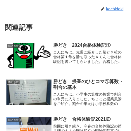
kachidoki
関連記事
勝どき 2024合格体験記①
勝どき校
こんにちは。先週ご紹介した勝どき校の
合格第１号を勝ち取ったＡくんに合格体
験記を書いてもらいました。合格したの
は千葉日大一中です。千葉県内の私立中
には、第一志望入試があり、合格したら
他校は受験できませんが、12月と早い時
期に入試が行われます。...
勝どき 授業のひとコマ①算数・
勝どき校
割合の基本
こんにちは。小学生の算数の授業で割合
の単元に入りました。ちょっと授業風景
をご紹介。割合の単元は小学校算数の中
でも苦手にする生徒が多数。割合の導入
としてできるようにすることは３つ。①
整数・小数⇔百分率・歩合の変換②割
勝どき 合格体験記2021②
勝どき校
合・もとにする量・比べる量...
前回に引き続き、今春の合格体験記の第
２弾です！今回は私立の明治学院高校に