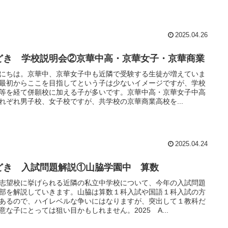
2025.04.26
どき 学校説明会②京華中高・京華女子・京華商業
にちは。京華中、京華女子中も近隣で受験する生徒が増えていま
最初からここを目指してという子は少ないイメージですが、学校
等を経て併願校に加える子が多いです。京華中高・京華女子中高
れぞれ男子校、女子校ですが、共学校の京華商業高校を...
2025.04.24
どき 入試問題解説①山脇学園中 算数
志望校に挙げられる近隣の私立中学校について、今年の入試問題
部を解説していきます。山脇は算数１科入試や国語１科入試の方
あるので、ハイレベルな争いにはなりますが、突出して１教科だ
意な子にとっては狙い目かもしれません。2025 A...