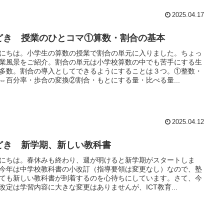
2025.04.17
どき 授業のひとコマ①算数・割合の基本
にちは。小学生の算数の授業で割合の単元に入りました。ちょっ
業風景をご紹介。割合の単元は小学校算数の中でも苦手にする生
多数。割合の導入としてできるようにすることは３つ。①整数・
⇔百分率・歩合の変換②割合・もとにする量・比べる量...
2025.04.12
どき 新学期、新しい教科書
にちは。春休みも終わり、週が明けると新学期がスタートしま
今年は中学校教科書の小改訂（指導要領は変更なし）なので、塾
ても新しい教科書が到着するのを心待ちにしています。さて、今
改定は学習内容に大きな変更はありませんが、ICT教育...