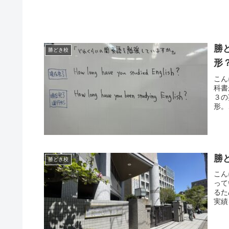
勝
勝どき校
形
こん
科書
３の
形。
勝
勝どき校
こん
って
るた
実績