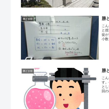
勝
勝どき校
こん
と授
徒が
小数
勝
勝どき校
こん
す。
とし
回の