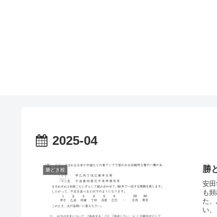
2025-04
勝
勝どき校
安田
も頻
た、
い、