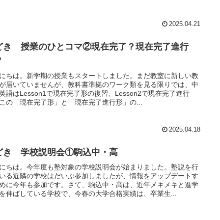
2025.04.21
どき 授業のひとコマ②現在完了？現在完了進行
？
にちは。新学期の授業もスタートしました。まだ教室に新しい教
が届いていませんが、教科書準拠のワーク類を見る限りでは、中
英語はLesson1で現在完了形の復習、Lesson2で現在完了進行
この「現在完了形」と「現在完了進行形」の...
2025.04.18
どき 学校説明会①駒込中・高
にちは。今年度も塾対象の学校説明会が始まりました。塾説を行
いる近隣の学校はだいぶ参加しましたが、情報をアップデートす
めに今年も参加です。さて、駒込中・高は、近年メキメキと進学
を伸ばしている学校で、今春の大学合格実績は、卒業生...