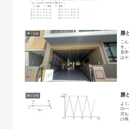
勝
勝どき校
こん
す。
見学
はそ
勝
勝どき校
よく
の一
式も
け得